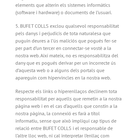
elements que alterin els sistemes informàtics
(software i hardware) o documents de l’usuari.
5. BUFET COLLS exclou qualsevol responsabilitat
pels danys i perjudicis de tota naturalesa que
puguin deures a l’ús maliciós que pogués fer-se
per part d’un tercer en connectar-se vostè a la
nostra web. Així mateix, no es responsabilitza del
dany que es pogués derivar per un incorrecte ús
d’aquesta web o a alguns dels portals que
apareguin com hipervincles en la nostra web.
Respecte els links o hiperenllaços declinem tota
responsabilitat per aquells que remetin a la nostra
pàgina web i en el cas d’aquells que constin a la
nostra pàgina, la connexió es farà a títol
informatiu, sense que això impliqui cap tipus de
relació entre BUFET COLLS i el responsable de
l’altre lloc web, ni cal interpretar l’enllaç com