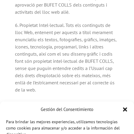
aprovació per BUFET COLLS dels continguts i
activitats del lloc web aliè.
6. Propietat Intel·lectual. Tots els continguts de
lloc Web, entenent per aquests a títol merament
enunciatiu els textos, fotografies, gràfics, imatges,
icones, tecnologia, programari, links i altres
continguts, així com el seu disseny gràfic i codis
font són propietat intel·lectual de BUFET COLLS,
sense que puguin entendre cedits a l’Usuari cap
dels drets d’explotació sobre els mateixos, més
enllà de l’estricament necessari per al correcte ús
de la web.
7. La visita a la web no suposa el registre de dades
Gestión del Consentimiento
de caràcter personal.
Para brindar las mejores experiencias, utilizamos tecnologías
8. L’establiment de qualsevol enllaç des de la web
como cookies para almacenar y/o acceder a la información del
en altres llocs web aliens i / o des d’altres llocs