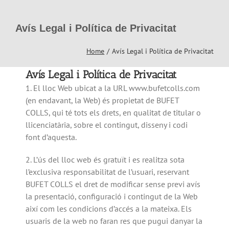
Skip
to
Avís Legal i Política de Privacitat
content
Home
Avís Legal i Política de Privacitat
Avís Legal i Política de Privacitat
1. El lloc Web ubicat a la URL www.bufetcolls.com
(en endavant, la Web) és propietat de BUFET
COLLS, qui té tots els drets, en qualitat de titular o
llicenciatària, sobre el contingut, disseny i codi
font d’aquesta.
2. L’ús del lloc web és gratuït i es realitza sota
l’exclusiva responsabilitat de l’usuari, reservant
BUFET COLLS el dret de modificar sense previ avís
la presentació, configuració i contingut de la Web
així com les condicions d’accés a la mateixa. Els
usuaris de la web no faran res que pugui danyar la