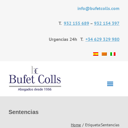
Saltar
info@bufetcolls.com
al
contenido
T.
932 155 689
–
932 154 397
Urgencias 24h T.
+34 629 329 980
Toggle
Navigat
Inicio
Sentencias
Home
Etiqueta:
Sentencias