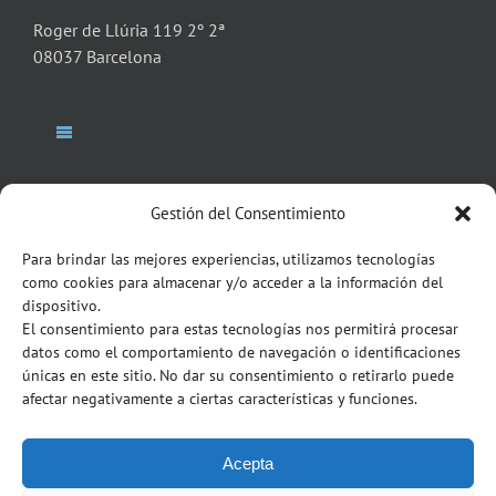
Roger de Llúria 119 2º 2ª
08037 Barcelona
Toggle
Navigation
Bufete
Toggle
Gestión del Consentimiento
Navigation
Italian Desk
Para brindar las mejores experiencias, utilizamos tecnologías
Socios Abogados
como cookies para almacenar y/o acceder a la información del
NEWSLETTER
dispositivo.
Contacto
El consentimiento para estas tecnologías nos permitirá procesar
Servicios
datos como el comportamiento de navegación o identificaciones
únicas en este sitio. No dar su consentimiento o retirarlo puede
afectar negativamente a ciertas características y funciones.
Blog
Acepta