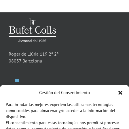
Roger de Llúria 119 2º 2ª
08037 Barcelona
Toggle
Navigation
Gestión del Consentimiento
Studio Legale
Toggle
Para brindar las mejores experiencias, utilizamos tecnologías
Navigation
como cookies para almacenar y/o acceder a la información del
Italian Desk
Avvocati Partners
dispositivo.
NEWSLETTER
El consentimiento para estas tecnologías nos permitirá procesar
datos como el comportamiento de navegación o identificaciones