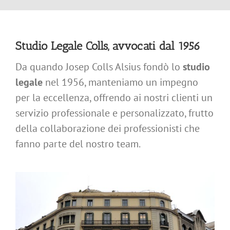
Studio Legale
Avvocati Associati
Studio Legale Colls, avvocati dal 1956
Da quando Josep Colls Alsius fondò lo
studio
Servizi
legale
nel 1956, manteniamo un impegno
per la eccellenza, offrendo ai nostri clienti un
Italian Desk
servizio professionale e personalizzato, frutto
della collaborazione dei professionisti che
Contatto
fanno parte del nostro team.
Blog