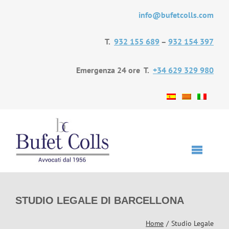
Skip
info@bufetcolls.com
to
content
T.
932 155 689
–
932 154 397
Emergenza 24 ore T.
+34 629 329 980
Toggle
Navigat
Inizio
STUDIO LEGALE DI BARCELLONA
Home
Studio Legale