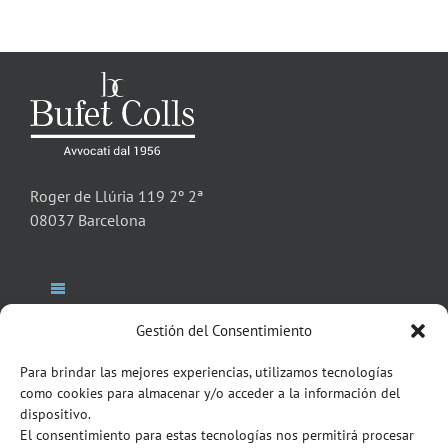
Roger de Llúria 119 2º 2ª
08037 Barcelona
Toggle
Navigation
Gestión del Consentimiento
Studio Legale
Toggle
Para brindar las mejores experiencias, utilizamos tecnologías
Navigation
como cookies para almacenar y/o acceder a la información del
Italian Desk
Avvocati Partners
dispositivo.
NEWSLETTER
El consentimiento para estas tecnologías nos permitirá procesar