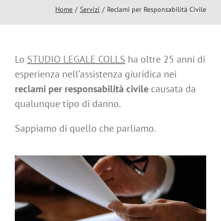
Studio Legale
Home
Servizi
Reclami per Responsabilità Civile
Avvocati Associati
Lo
STUDIO LEGALE COLLS
ha oltre 25 anni di
Servizi
esperienza nell’assistenza giuridica nei
reclami per responsabilità civile
causata da
Italian Desk
qualunque tipo di danno.
Sappiamo di quello che parliamo.
Contatto
Blog