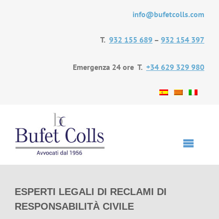
Skip
info@bufetcolls.com
to
content
T.
932 155 689
–
932 154 397
Emergenza 24 ore T.
+34 629 329 980
Toggle
Navigat
Inizio
ESPERTI LEGALI DI RECLAMI DI
RESPONSABILITÀ CIVILE