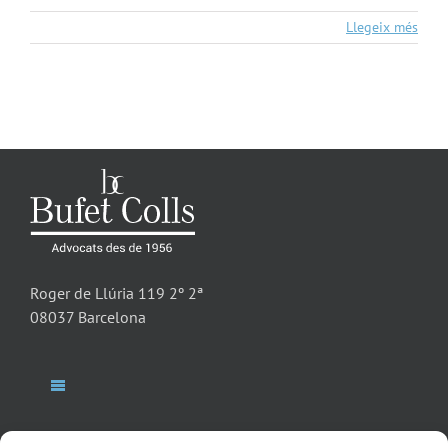
Llegeix més
Roger de Llúria 119 2º 2ª
08037 Barcelona
Toggle
Navigation
Bufet