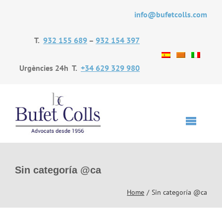
Skip
info@bufetcolls.com
to
content
T.
932 155 689
–
932 154 397
Urgències 24h T.
+34 629 329 980
Toggle
Navigat
Inici
Sin categoría @ca
Home
Sin categoría @ca
Bufet