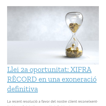
Socis Advocats
Serveis
Italian Desk
Contacte
Llei 2a oportunitat: XIFRA
Blog
RÈCORD en una exoneració
definitiva
La recent resolució a favor del nostre client reconeixent-