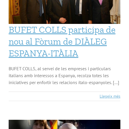
BUFET COLLS participa de
nou al Fòrum de DIÀLEG
ESPANYA-ITÀLIA
BUFET COLLS, al servei de les empreses i particulars
italians amb interessos a Espanya, recolza totes les
iniciatives per enfortir les relacions ítalo-espanyoles. […]
Llegeix més