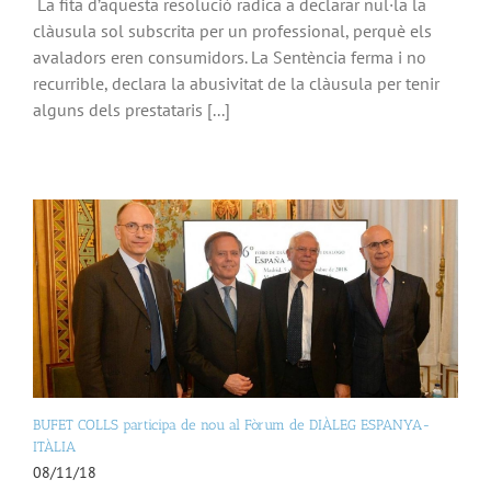
La fita d’aquesta resolució radica a declarar nul·la la
clàusula sol subscrita per un professional, perquè els
avaladors eren consumidors. La Sentència ferma i no
recurrible, declara la abusivitat de la clàusula per tenir
alguns dels prestataris [...]
BUFET COLLS participa de nou al Fòrum de DIÀLEG ESPANYA-
ITÀLIA
08/11/18