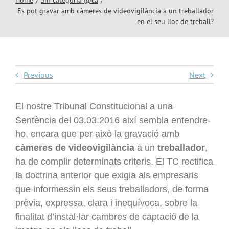
Socis Advocats
Es pot gravar amb càmeres de videovigilància a un treballador
en el seu lloc de treball?
Serveis
Previous
Next
Italian Desk
El nostre Tribunal Constitucional a una
Contacte
Sentència del 03.03.2016 així sembla entendre-
ho, encara que per això la gravació amb
Blog
càmeres de videovigilància
a un
treballador
,
ha de complir determinats criteris.
El TC rectifica
la doctrina anterior que exigia als empresaris
que informessin els seus treballadors, de forma
prèvia, expressa, clara i inequívoca, sobre la
finalitat d’instal·lar cambres de captació de la