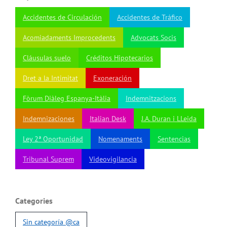
Accidentes de Circulación
Accidentes de Tráfico
Acomiadaments Improcedents
Advocats Socis
Cláusulas suelo
Créditos Hipotecarios
Dret a la Intimitat
Exoneración
Fòrum Diàleg Espanya-Itàlia
Indemnitzacions
Indemnizaciones
Italian Desk
J.A. Duran i LLeida
Ley 2ª Oportunidad
Nomenaments
Sentencias
Tribunal Suprem
Videovigilancia
Categories
Sin categoría @ca