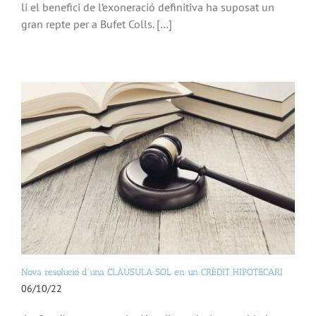
li el benefici de l’exoneració definitiva ha suposat un
gran repte per a Bufet Colls. […]
Nova resolució d’una CLÀUSULA SOL en un CRÈDIT HIPOTECARI
06/10/22