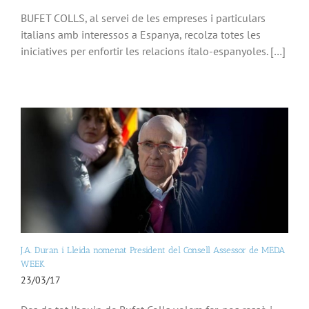
BUFET COLLS, al servei de les empreses i particulars
italians amb interessos a Espanya, recolza totes les
iniciatives per enfortir les relacions ítalo-espanyoles. […]
J.A. Duran i Lleida nomenat President del Consell Assessor de MEDA
WEEK
23/03/17