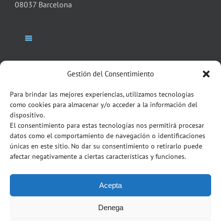
08037 Barcelona
Toggle
Navigation
Bufet
Toggle
Gestión del Consentimiento
Navigation
Italian Desk
Para brindar las mejores experiencias, utilizamos tecnologías
Socis Advocats
como cookies para almacenar y/o acceder a la información del
NEWSLETTER
dispositivo.
El consentimiento para estas tecnologías nos permitirá procesar
Contacte
Serveis
datos como el comportamiento de navegación o identificaciones
únicas en este sitio. No dar su consentimiento o retirarlo puede
afectar negativamente a ciertas características y funciones.
Blog
Acepta
Avís Legal i Política de Privacitat
Denega
Política de Cookies