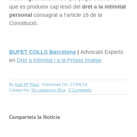
que es produeix cap lesió del
dret a la intimitat
personal
consagrat a l’article 18 de la
Constitució.
BUFET COLLS Barcelona
|
Advocats Experts
en
Dret a Intimitat i a la Pròpia Imatge
By
José Mª Plass
Published On: 27/04/16
on
Categories:
Sin categoría @ca
0 Comments
Es
pot
gravar
amb
Comparteix la Noticia
càmeres
de
videovigilància
a