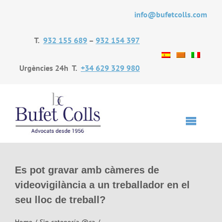
Skip
info@bufetcolls.com
to
content
T.
932 155 689
–
932 154 397
Urgències 24h T.
+34 629 329 980
Toggle
Navigat
Inici
Es pot gravar amb càmeres de
videovigilància a un treballador en el
seu lloc de treball?
Bufet
Home
Sin categoría @ca