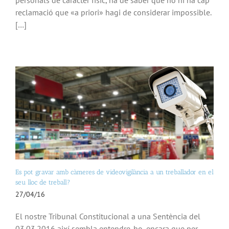
reclamació que «a priori» hagi de considerar impossible.
[…]
Es pot gravar amb càmeres de videovigilància a un treballador en el
seu lloc de treball?
27/04/16
El nostre Tribunal Constitucional a una Sentència del
03.03.2016 així sembla entendre-ho, encara que per