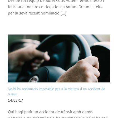
Des de tot l’equip de Bufet Colls volem fer-nos ressò i
felicitar al nostre col·lega Josep Antoni Duran i Lleida
per la seva recent nominació […]
No hi ha reclamació impossible per a la victima d’un accident de
trànsit
14/02/17
Qui hagi patit un accident de trànsit amb danys
personals de caràcter físic, ha de saber que no hi ha cap